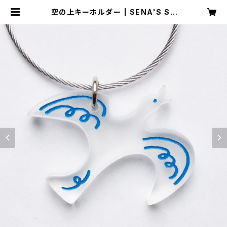
空の上キーホルダー | SENA'S ST
ORE